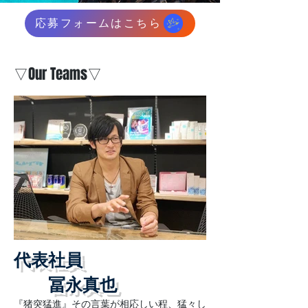
応募フォームはこちら
▽Our Teams▽
代表社員
​ 冨永真也
​『猪突猛進』その言葉が相応しい程、猛々し